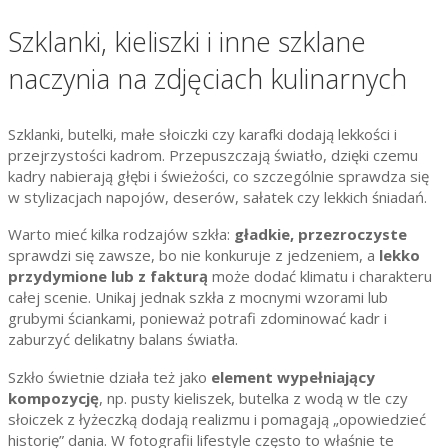
Szklanki, kieliszki i inne szklane
naczynia na zdjęciach kulinarnych
Szklanki, butelki, małe słoiczki czy karafki dodają lekkości i
przejrzystości kadrom. Przepuszczają światło, dzięki czemu
kadry nabierają głębi i świeżości, co szczególnie sprawdza się
w stylizacjach napojów, deserów, sałatek czy lekkich śniadań.
Warto mieć kilka rodzajów szkła:
gładkie, przezroczyste
sprawdzi się zawsze, bo nie konkuruje z jedzeniem, a
lekko
przydymione lub z fakturą
może dodać klimatu i charakteru
całej scenie. Unikaj jednak szkła z mocnymi wzorami lub
grubymi ściankami, ponieważ potrafi zdominować kadr i
zaburzyć delikatny balans światła.
Szkło świetnie działa też jako
element wypełniający
kompozycję
, np. pusty kieliszek, butelka z wodą w tle czy
słoiczek z łyżeczką dodają realizmu i pomagają „opowiedzieć
historię” dania. W fotografii lifestyle często to właśnie te