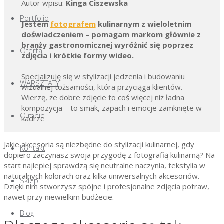
Autor wpisu:
Kinga Ciszewska
Przejdź
do
Portfolio
Jestem
fotografem
kulinarnym z wieloletnim
treści
doświadczeniem – pomagam markom głównie z
branży gastronomicznej wyróżnić się poprzez
Oferta
zdjęcia i krótkie formy wideo.
Specjalizuję się w stylizacji jedzenia i budowaniu
WARSZTATY
wizualnej tożsamości, która przyciąga klientów.
Wierzę, że dobre zdjęcie to coś więcej niż ładna
kompozycja – to smak, zapach i emocje zamknięte w
O mnie
kadrze
Jakie akcesoria są niezbędne do stylizacji kulinarnej, gdy
Kontakt
dopiero zaczynasz swoja przygodę z fotografią kulinarną? Na
start najlepiej sprawdzą się neutralne naczynia, tekstylia w
naturalnych kolorach oraz kilka uniwersalnych akcesoriów.
Sklep
Dzięki nim stworzysz spójne i profesjonalne zdjęcia potraw,
nawet przy niewielkim budżecie.
Blog